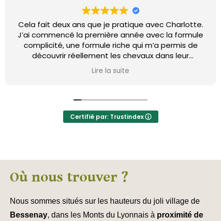
Cela fait deux ans que je pratique avec Charlotte.
J’ai commencé la première année avec la formule
complicité, une formule riche qui m’a permis de
découvrir réellement les chevaux dans leur
environnement, avec leur rythme de vie, leurs
Lire la suite
émotions. Nous faisons du travail à pied et monté,
tout cela dans le plus grand respect des chevaux.
Je n’ai jamais vu une personne être aussi douce et
passionnée que Charlotte ! Ayant été comblée par
cette première année, j’ai donc continué en
Certifié par: Trustindex
ajoutant à cela la formule bien-être. Des matinées
très enrichissantes sur le bien-être des chevaux, j’ai
énormément appris (massages, découvrir leurs
goûts (gustatifs et olfactifs), trouver le lieu
d’hébergement le plus adapté pour chaque cheval,
Où nous trouver ?
avoir du matériel qui est adapté au cheval, des
exercices pour leur bien-être et j’en passe).
Bien évidement, après ces deux années, je vais
Nous sommes situés sur les hauteurs du joli village de
continuer sur une 3ème 🤗
Bessenay
, dans les Monts du Lyonnais à
proximité de